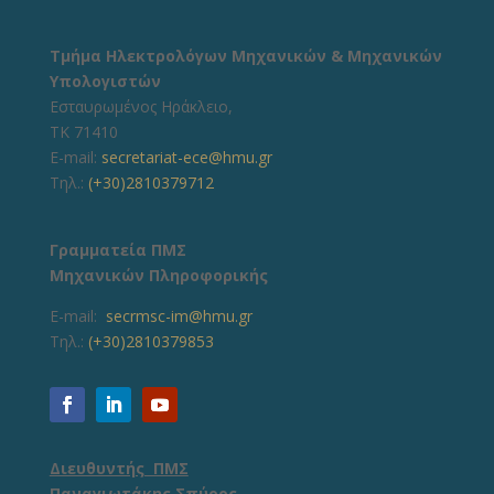
Τμήμα Ηλεκτρολόγων Μηχανικών & Μηχανικών
Υπολογιστών
Εσταυρωμένος Ηράκλειο,
ΤΚ 71410
E-mail:
secretariat-ece@hmu.gr
Τηλ.:
(+30)2810379712
Γραμματεία ΠΜΣ
Μηχανικών Πληροφορικής
E-mail:
secrmsc-im@hmu.gr
Τηλ.:
(+30)2810379853
Διευθυντής ΠΜΣ
Παναγιωτάκης Σπύρος