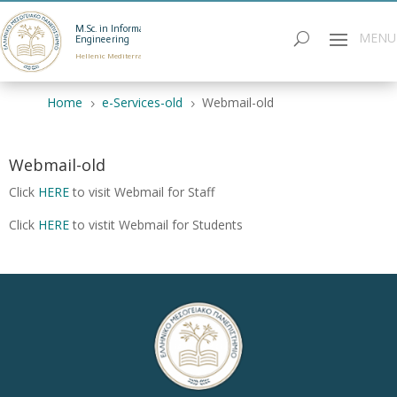
M.Sc. in Informatics
Engineering
Hellenic Mediterranean University
Home
e-Services-old
Webmail-old
5
5
Webmail-old
Click
HERE
to visit Webmail for Staff
Click
HERE
to vistit Webmail for Students