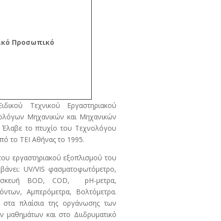
ιακό Προσωπικό
ιδικού Τεχνικού Εργαστηριακού
ρολόγων Μηχανικών και Μηχανικών
 Έλαβε το πτυχίο του Τεχνολόγου
ό το ΤΕΙ Αθήνας το 1995.
 του εργαστηριακού εξοπλισμού του
μβάνει: UV/VIS φασματοφωτόμετρο,
 Συσκευή BOD, COD, pH-μετρα,
όντων, Αμπερόμετρα, Βολτόμετρα.
ν στα πλαίσια της οργάνωσης των
 μαθημάτων και στο Διιδρυματικό