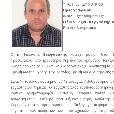
Τηλ:
(+30) 2810 379753
Ώρες γραφείου:
e-mail:
gstefan
@hmu.gr
Eιδικό Τεχνικό Εργαστηρ
Εκτενές Βιογραφικό
Ο
κ. Ιωάννης Στεφανάκης
κατέχει μόνιμη θέση Ε
Προσωπικού, στο εργαστήριο Χημείας του τμήματος Ηλεκτ
Πληροφορικής του Ελληνικού Μεσογειακού Πανεπιστημίου.
Τροφίμων της Σχολής Τεχνολογίας Τροφίμων & Διατροφής απ
Είναι Υπεύθυνος συντήρησης / λειτουργίας / βαθμονόμησης
εργαστηρίου Χημείας. Ο εργαστηριακός εξοπλισμός περιλα
Ιοντική Χρωματογραφία, Συσκευή ultrapure water,
Αγωγιμόμετρα, Θολερόμετρα, Οξυγονομετρα, Αναλυτής Ι
Συμμετέχει στην προετοιμασία και διεξαγωγή πειραμάτω
εργαστηριακών ασκήσεων των προπτυχιακών εργαστηριακών