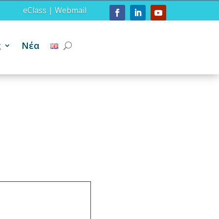
eClass
|
Webmail
ς
Νέα