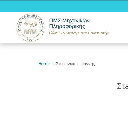
ΠΜΣ Μηχανικών
Πληροφορικής
Ελληνικό Μεσογειακό Πανεπιστήμιο
Home
Στεφανακης Ιωαννης
5
Στ