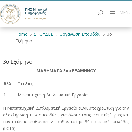
ΠΜΣ Μηχανικών
Πληροφορικής
Ελληνικό Μεσογειακό Πανεπιστήμιο
Home
ΣΠΟΥΔΕΣ
Οργάνωση Σπουδών
3ο
5
5
5
Εξάμηνο
3ο Εξάμηνο
ΜΑΘΗΜΑΤΑ 3
ου
ΕΞΑΜΗΝΟΥ
A/A
Τίτλος
1.
Μεταπτυχιακή Διπλωματική Εργασία
Η Μεταπτυχιακή Διπλωματική Εργασία είναι υποχρεωτική για την
ολοκλήρωση των σπουδών, για όλους τους φοιτητές/ τριες και
των τριών κατευθύνσεων. Ισοδυναμεί με 30 πιστωτικές μονάδες
(ECTS).